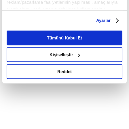
reklam/pazarlama faaliyetlerinin yapılması, amaçlarıyla
sınırlı olarak açık rızanız dahilinde kullanılacaktır.
Çerezlere ilişkin tercihlerinizi çerez paneli vasıtasıyla
Ayarlar
belirleyebilirsiniz. Çerezlere ilişkin detaylı bilgi için
Ayarlar butonuna tıklayabilir,
Çerez Bilgilendirme
Metnimizi ziyaret edebilirsiniz.
Tümünü Kabul Et
6698 sayılı Kişisel Verilerin Korunması Kanunu uyarınca
hazırlanmış olan İnternet Sitesi Aydınlatma Metnimizi
Kişiselleştir
okumak ve sitemizi ziyaretiniz kapsamında
gerçekleştirilen veri işleme faaliyetleri ile ilgili daha
detaylı bilgi almak için lütfen
tıklayınız.
Reddet