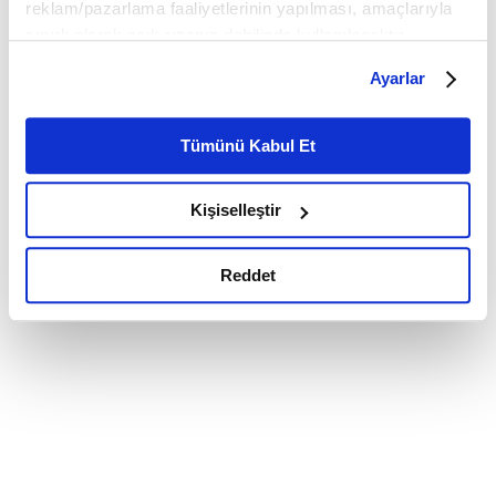
reklam/pazarlama faaliyetlerinin yapılması, amaçlarıyla
sınırlı olarak açık rızanız dahilinde kullanılacaktır.
Çerezlere ilişkin tercihlerinizi çerez paneli vasıtasıyla
Ayarlar
belirleyebilirsiniz. Çerezlere ilişkin detaylı bilgi için
Ayarlar butonuna tıklayabilir,
Çerez Bilgilendirme
Metnimizi ziyaret edebilirsiniz.
Tümünü Kabul Et
6698 sayılı Kişisel Verilerin Korunması Kanunu uyarınca
hazırlanmış olan İnternet Sitesi Aydınlatma Metnimizi
Kişiselleştir
okumak ve sitemizi ziyaretiniz kapsamında
gerçekleştirilen veri işleme faaliyetleri ile ilgili daha
detaylı bilgi almak için lütfen
tıklayınız.
Reddet