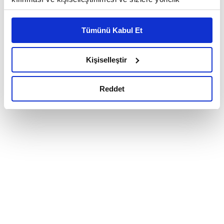
reklam/pazarlama faaliyetlerinin yapılması, amaçlarıyla
sınırlı olarak açık rızanız dahilinde kullanılacaktır.
Tümünü Kabul Et
Çerezlere ilişkin tercihlerinizi çerez paneli vasıtasıyla
belirleyebilirsiniz. Çerezlere ilişkin detaylı bilgi için
Ayarlar butonuna tıklayabilir,
Çerez Bilgilendirme
Kişiselleştir
Metnimizi ziyaret edebilirsiniz.
6698 sayılı Kişisel Verilerin Korunması Kanunu uyarınca
Reddet
hazırlanmış olan İnternet Sitesi Aydınlatma Metnimizi
okumak ve sitemizi ziyaretiniz kapsamında
gerçekleştirilen veri işleme faaliyetleri ile ilgili daha
detaylı bilgi almak için lütfen
tıklayınız.