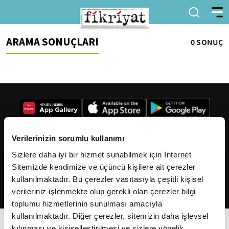
ARAMA SONUÇLARI
0 SONUÇ
Verilerinizin sorumlu kullanımı
Sizlere daha iyi bir hizmet sunabilmek için İnternet
2026
Fikriyat
. Tüm hakları saklıdır.
Sitemizde kendimize ve üçüncü kişilere ait çerezler
kullanılmaktadır. Bu çerezler vasıtasıyla çeşitli kişisel
verileriniz işlenmekte olup gerekli olan çerezler bilgi
toplumu hizmetlerinin sunulması amacıyla
kullanılmaktadır. Diğer çerezler, sitemizin daha işlevsel
kılınması ve kişiselleştirilmesi ve sizlere yönelik