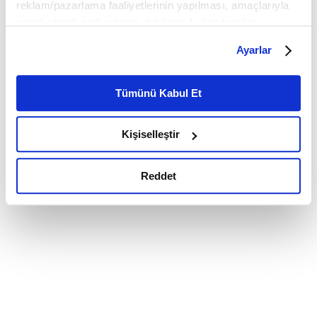
reklam/pazarlama faaliyetlerinin yapılması, amaçlarıyla
sınırlı olarak açık rızanız dahilinde kullanılacaktır.
Çerezlere ilişkin tercihlerinizi çerez paneli vasıtasıyla
Ayarlar
belirleyebilirsiniz. Çerezlere ilişkin detaylı bilgi için
Ayarlar butonuna tıklayabilir,
Çerez Bilgilendirme
Metnimizi ziyaret edebilirsiniz.
Tümünü Kabul Et
6698 sayılı Kişisel Verilerin Korunması Kanunu uyarınca
hazırlanmış olan İnternet Sitesi Aydınlatma Metnimizi
Kişiselleştir
okumak ve sitemizi ziyaretiniz kapsamında
gerçekleştirilen veri işleme faaliyetleri ile ilgili daha
detaylı bilgi almak için lütfen
tıklayınız.
Reddet