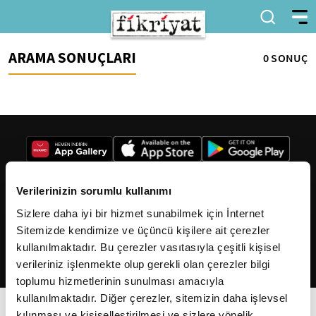
ARAMA SONUÇLARI
0 SONUÇ
Verilerinizin sorumlu kullanımı
Sizlere daha iyi bir hizmet sunabilmek için İnternet
2026
Fikriyat
. Tüm hakları saklıdır.
Sitemizde kendimize ve üçüncü kişilere ait çerezler
kullanılmaktadır. Bu çerezler vasıtasıyla çeşitli kişisel
verileriniz işlenmekte olup gerekli olan çerezler bilgi
toplumu hizmetlerinin sunulması amacıyla
kullanılmaktadır. Diğer çerezler, sitemizin daha işlevsel
kılınması ve kişiselleştirilmesi ve sizlere yönelik