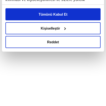
reklam/pazarlama faaliyetlerinin yapılması, amaçlarıyla
sınırlı olarak açık rızanız dahilinde kullanılacaktır.
Tümünü Kabul Et
Çerezlere ilişkin tercihlerinizi çerez paneli vasıtasıyla
belirleyebilirsiniz. Çerezlere ilişkin detaylı bilgi için
Ayarlar butonuna tıklayabilir,
Çerez Bilgilendirme
Kişiselleştir
Metnimizi ziyaret edebilirsiniz.
6698 sayılı Kişisel Verilerin Korunması Kanunu uyarınca
Reddet
hazırlanmış olan İnternet Sitesi Aydınlatma Metnimizi
okumak ve sitemizi ziyaretiniz kapsamında
gerçekleştirilen veri işleme faaliyetleri ile ilgili daha
detaylı bilgi almak için lütfen
tıklayınız.