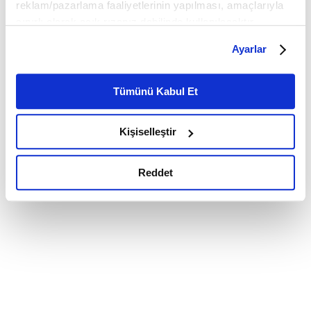
reklam/pazarlama faaliyetlerinin yapılması, amaçlarıyla
sınırlı olarak açık rızanız dahilinde kullanılacaktır.
Çerezlere ilişkin tercihlerinizi çerez paneli vasıtasıyla
Ayarlar
belirleyebilirsiniz. Çerezlere ilişkin detaylı bilgi için
Ayarlar butonuna tıklayabilir,
Çerez Bilgilendirme
Metnimizi ziyaret edebilirsiniz.
Tümünü Kabul Et
6698 sayılı Kişisel Verilerin Korunması Kanunu uyarınca
hazırlanmış olan İnternet Sitesi Aydınlatma Metnimizi
Kişiselleştir
okumak ve sitemizi ziyaretiniz kapsamında
gerçekleştirilen veri işleme faaliyetleri ile ilgili daha
detaylı bilgi almak için lütfen
tıklayınız.
Reddet