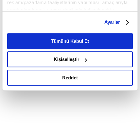
reklam/pazarlama faaliyetlerinin yapılması, amaçlarıyla
sınırlı olarak açık rızanız dahilinde kullanılacaktır.
Çerezlere ilişkin tercihlerinizi çerez paneli vasıtasıyla
Ayarlar
belirleyebilirsiniz. Çerezlere ilişkin detaylı bilgi için
Ayarlar butonuna tıklayabilir,
Çerez Bilgilendirme
Metnimizi ziyaret edebilirsiniz.
Tümünü Kabul Et
6698 sayılı Kişisel Verilerin Korunması Kanunu uyarınca
hazırlanmış olan İnternet Sitesi Aydınlatma Metnimizi
Kişiselleştir
okumak ve sitemizi ziyaretiniz kapsamında
gerçekleştirilen veri işleme faaliyetleri ile ilgili daha
detaylı bilgi almak için lütfen
tıklayınız.
Reddet