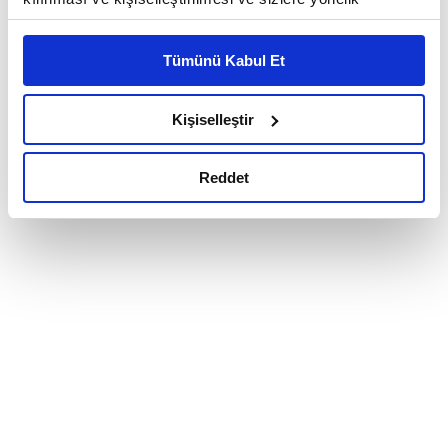
reklam/pazarlama faaliyetlerinin yapılması, amaçlarıyla
sınırlı olarak açık rızanız dahilinde kullanılacaktır.
Tümünü Kabul Et
Çerezlere ilişkin tercihlerinizi çerez paneli vasıtasıyla
belirleyebilirsiniz. Çerezlere ilişkin detaylı bilgi için
Ayarlar butonuna tıklayabilir,
Çerez Bilgilendirme
Kişiselleştir
Metnimizi ziyaret edebilirsiniz.
6698 sayılı Kişisel Verilerin Korunması Kanunu uyarınca
Reddet
hazırlanmış olan İnternet Sitesi Aydınlatma Metnimizi
okumak ve sitemizi ziyaretiniz kapsamında
gerçekleştirilen veri işleme faaliyetleri ile ilgili daha
detaylı bilgi almak için lütfen
tıklayınız.