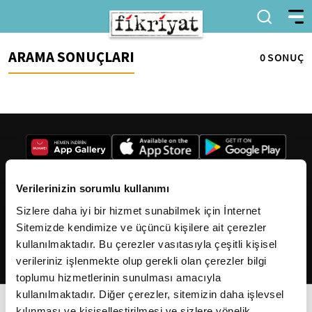
ARAMA SONUÇLARI
0 SONUÇ
Verilerinizin sorumlu kullanımı
Sizlere daha iyi bir hizmet sunabilmek için İnternet
2026
Fikriyat
. Tüm hakları saklıdır.
Sitemizde kendimize ve üçüncü kişilere ait çerezler
kullanılmaktadır. Bu çerezler vasıtasıyla çeşitli kişisel
verileriniz işlenmekte olup gerekli olan çerezler bilgi
toplumu hizmetlerinin sunulması amacıyla
kullanılmaktadır. Diğer çerezler, sitemizin daha işlevsel
kılınması ve kişiselleştirilmesi ve sizlere yönelik