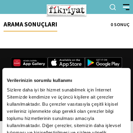
ARAMA SONUÇLARI
0 SONUÇ
Verilerinizin sorumlu kullanımı
Sizlere daha iyi bir hizmet sunabilmek için İnternet
2026
Fikriyat
. Tüm hakları saklıdır.
Sitemizde kendimize ve üçüncü kişilere ait çerezler
kullanılmaktadır. Bu çerezler vasıtasıyla çeşitli kişisel
verileriniz işlenmekte olup gerekli olan çerezler bilgi
toplumu hizmetlerinin sunulması amacıyla
kullanılmaktadır. Diğer çerezler, sitemizin daha işlevsel
kılınması ve kişiselleştirilmesi ve sizlere yönelik