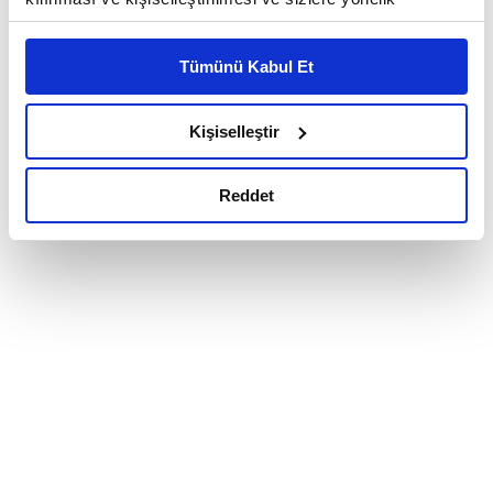
reklam/pazarlama faaliyetlerinin yapılması, amaçlarıyla
sınırlı olarak açık rızanız dahilinde kullanılacaktır.
Tümünü Kabul Et
Çerezlere ilişkin tercihlerinizi çerez paneli vasıtasıyla
belirleyebilirsiniz. Çerezlere ilişkin detaylı bilgi için
Ayarlar butonuna tıklayabilir,
Çerez Bilgilendirme
Kişiselleştir
Metnimizi ziyaret edebilirsiniz.
6698 sayılı Kişisel Verilerin Korunması Kanunu uyarınca
Reddet
hazırlanmış olan İnternet Sitesi Aydınlatma Metnimizi
okumak ve sitemizi ziyaretiniz kapsamında
gerçekleştirilen veri işleme faaliyetleri ile ilgili daha
detaylı bilgi almak için lütfen
tıklayınız.