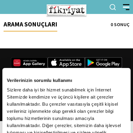
ARAMA SONUÇLARI
0 SONUÇ
Verilerinizin sorumlu kullanımı
Sizlere daha iyi bir hizmet sunabilmek için İnternet
2026
Fikriyat
. Tüm hakları saklıdır.
Sitemizde kendimize ve üçüncü kişilere ait çerezler
kullanılmaktadır. Bu çerezler vasıtasıyla çeşitli kişisel
verileriniz işlenmekte olup gerekli olan çerezler bilgi
toplumu hizmetlerinin sunulması amacıyla
kullanılmaktadır. Diğer çerezler, sitemizin daha işlevsel
kılınması ve kişiselleştirilmesi ve sizlere yönelik