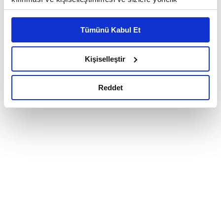
reklam/pazarlama faaliyetlerinin yapılması, amaçlarıyla
sınırlı olarak açık rızanız dahilinde kullanılacaktır.
Tümünü Kabul Et
Çerezlere ilişkin tercihlerinizi çerez paneli vasıtasıyla
belirleyebilirsiniz. Çerezlere ilişkin detaylı bilgi için
Ayarlar butonuna tıklayabilir,
Çerez Bilgilendirme
Kişiselleştir
Metnimizi ziyaret edebilirsiniz.
6698 sayılı Kişisel Verilerin Korunması Kanunu uyarınca
Reddet
hazırlanmış olan İnternet Sitesi Aydınlatma Metnimizi
okumak ve sitemizi ziyaretiniz kapsamında
gerçekleştirilen veri işleme faaliyetleri ile ilgili daha
detaylı bilgi almak için lütfen
tıklayınız.