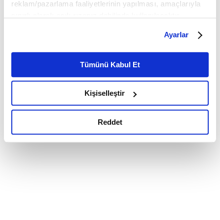
reklam/pazarlama faaliyetlerinin yapılması, amaçlarıyla
sınırlı olarak açık rızanız dahilinde kullanılacaktır.
Çerezlere ilişkin tercihlerinizi çerez paneli vasıtasıyla
Ayarlar
belirleyebilirsiniz. Çerezlere ilişkin detaylı bilgi için
Ayarlar butonuna tıklayabilir,
Çerez Bilgilendirme
Metnimizi ziyaret edebilirsiniz.
Tümünü Kabul Et
6698 sayılı Kişisel Verilerin Korunması Kanunu uyarınca
hazırlanmış olan İnternet Sitesi Aydınlatma Metnimizi
Kişiselleştir
okumak ve sitemizi ziyaretiniz kapsamında
gerçekleştirilen veri işleme faaliyetleri ile ilgili daha
detaylı bilgi almak için lütfen
tıklayınız.
Reddet