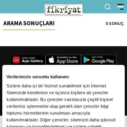
ARAMA SONUÇLARI
0 SONUÇ
Verilerinizin sorumlu kullanımı
Sizlere daha iyi bir hizmet sunabilmek için İnternet
2026
Fikriyat
. Tüm hakları saklıdır.
Sitemizde kendimize ve üçüncü kişilere ait çerezler
kullanılmaktadır. Bu çerezler vasıtasıyla çeşitli kişisel
verileriniz işlenmekte olup gerekli olan çerezler bilgi
toplumu hizmetlerinin sunulması amacıyla
kullanılmaktadır. Diğer çerezler, sitemizin daha işlevsel
kılınması ve kişiselleştirilmesi ve sizlere yönelik