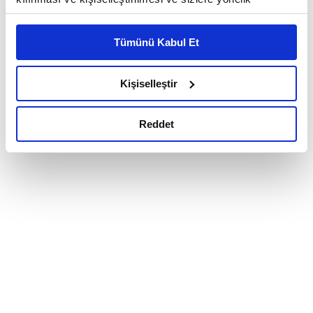
reklam/pazarlama faaliyetlerinin yapılması, amaçlarıyla
sınırlı olarak açık rızanız dahilinde kullanılacaktır.
Tümünü Kabul Et
Çerezlere ilişkin tercihlerinizi çerez paneli vasıtasıyla
belirleyebilirsiniz. Çerezlere ilişkin detaylı bilgi için
Ayarlar butonuna tıklayabilir,
Çerez Bilgilendirme
Kişiselleştir
Metnimizi ziyaret edebilirsiniz.
6698 sayılı Kişisel Verilerin Korunması Kanunu uyarınca
Reddet
hazırlanmış olan İnternet Sitesi Aydınlatma Metnimizi
okumak ve sitemizi ziyaretiniz kapsamında
gerçekleştirilen veri işleme faaliyetleri ile ilgili daha
detaylı bilgi almak için lütfen
tıklayınız.