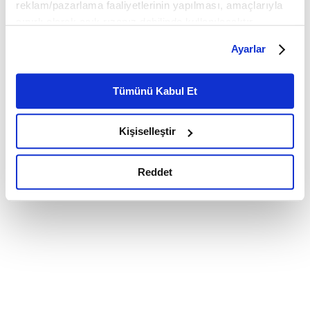
reklam/pazarlama faaliyetlerinin yapılması, amaçlarıyla
sınırlı olarak açık rızanız dahilinde kullanılacaktır.
Çerezlere ilişkin tercihlerinizi çerez paneli vasıtasıyla
Ayarlar
belirleyebilirsiniz. Çerezlere ilişkin detaylı bilgi için
Ayarlar butonuna tıklayabilir,
Çerez Bilgilendirme
Metnimizi ziyaret edebilirsiniz.
Tümünü Kabul Et
6698 sayılı Kişisel Verilerin Korunması Kanunu uyarınca
hazırlanmış olan İnternet Sitesi Aydınlatma Metnimizi
Kişiselleştir
okumak ve sitemizi ziyaretiniz kapsamında
gerçekleştirilen veri işleme faaliyetleri ile ilgili daha
detaylı bilgi almak için lütfen
tıklayınız.
Reddet