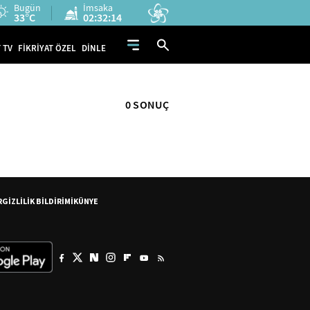
Bugün
İmsaka
33°C
02:32:13
 TV
FİKRİYAT ÖZEL
DİNLE
0 SONUÇ
R
GİZLİLİK BİLDİRİMİ
KÜNYE