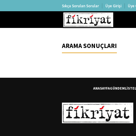
Sıkça Sorulan Sorular
Üye Girişi
Üye 
ARAMA SONUÇLARI
ANASAYFA
GÜNDEM
LİSTE