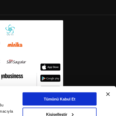
Tümünü Kabul Et
Bu
amacıyla
Kişiselleştir