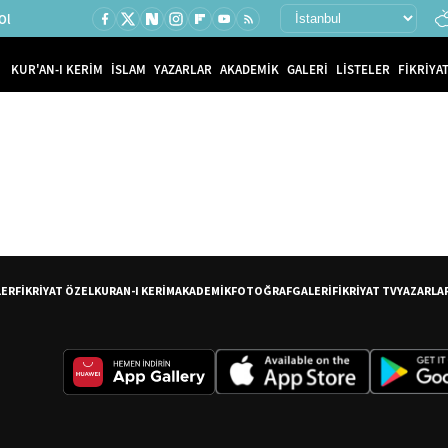
Ol
KUR'AN-I KERİM
İSLAM
YAZARLAR
AKADEMİK
GALERİ
LİSTELER
FİKRİYAT
LER
FİKRİYAT ÖZEL
KURAN-I KERİM
AKADEMİK
FOTOĞRAF
GALERİ
FİKRİYAT TV
YAZARLA