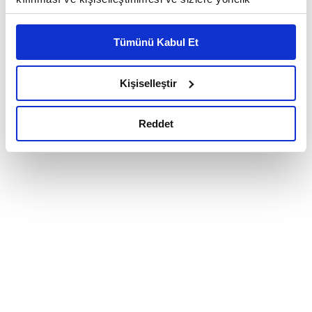
reklam/pazarlama faaliyetlerinin yapılması, amaçlarıyla
sınırlı olarak açık rızanız dahilinde kullanılacaktır.
Tümünü Kabul Et
Çerezlere ilişkin tercihlerinizi çerez paneli vasıtasıyla
belirleyebilirsiniz. Çerezlere ilişkin detaylı bilgi için
Ayarlar butonuna tıklayabilir,
Çerez Bilgilendirme
Kişiselleştir
Metnimizi ziyaret edebilirsiniz.
6698 sayılı Kişisel Verilerin Korunması Kanunu uyarınca
Reddet
hazırlanmış olan İnternet Sitesi Aydınlatma Metnimizi
okumak ve sitemizi ziyaretiniz kapsamında
gerçekleştirilen veri işleme faaliyetleri ile ilgili daha
detaylı bilgi almak için lütfen
tıklayınız.