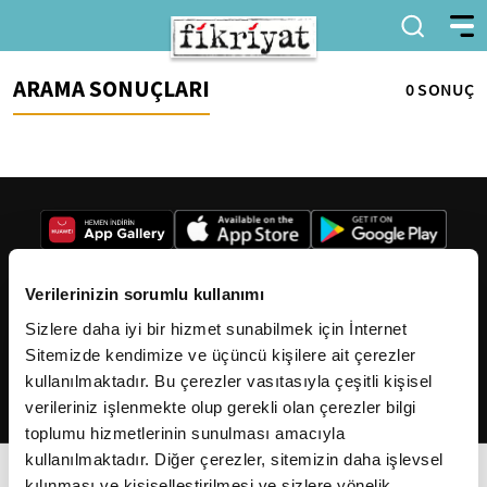
ARAMA SONUÇLARI
0 SONUÇ
Verilerinizin sorumlu kullanımı
Sizlere daha iyi bir hizmet sunabilmek için İnternet
2026
Fikriyat
. Tüm hakları saklıdır.
Sitemizde kendimize ve üçüncü kişilere ait çerezler
kullanılmaktadır. Bu çerezler vasıtasıyla çeşitli kişisel
verileriniz işlenmekte olup gerekli olan çerezler bilgi
toplumu hizmetlerinin sunulması amacıyla
kullanılmaktadır. Diğer çerezler, sitemizin daha işlevsel
kılınması ve kişiselleştirilmesi ve sizlere yönelik