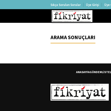
Sıkça Sorulan Sorular
Üye Girişi
Üye 
ARAMA SONUÇLARI
ANASAYFA
GÜNDEM
LİSTE