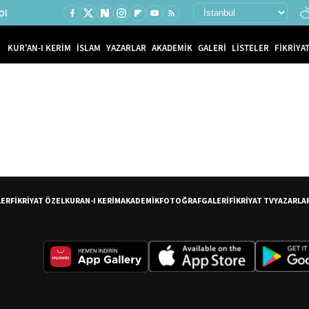
Ol
KUR'AN-I KERİM
İSLAM
YAZARLAR
AKADEMİK
GALERİ
LİSTELER
FİKRİYAT
LER
FİKRİYAT ÖZEL
KURAN-I KERİM
AKADEMİK
FOTOĞRAF
GALERİ
FİKRİYAT TV
YAZARLA