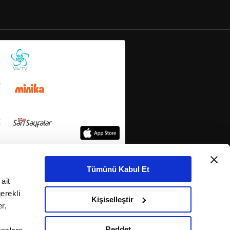
Tümünü Kabul Et
ait
erekli
Kişiselleştir
r,
Reddet