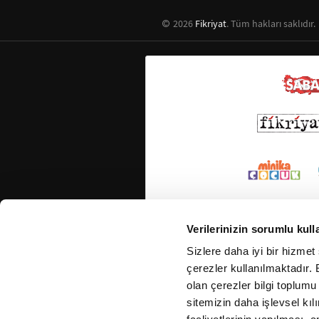
2026
Fikriyat
. Tüm hakları saklıdır.
Verilerinizin sorumlu kull
Sizlere daha iyi bir hizmet
çerezler kullanılmaktadır. B
olan çerezler bilgi toplumu
sitemizin daha işlevsel kıl