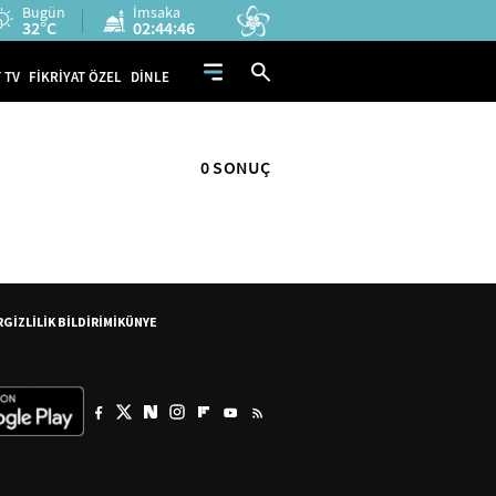
Bugün
İmsaka
32°C
02:44:46
 TV
FİKRİYAT ÖZEL
DİNLE
0 SONUÇ
R
GİZLİLİK BİLDİRİMİ
KÜNYE