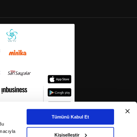
Tümünü Kabul Et
Bu
amacıyla
Kişiselleştir