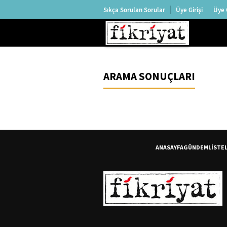
Sıkça Sorulan Sorular
Üye Girişi
Üye 
ARAMA SONUÇLARI
ANASAYFA
GÜNDEM
LİSTE