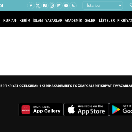
Ol
KUR'AN-I KERİM
İSLAM
YAZARLAR
AKADEMİK
GALERİ
LİSTELER
FİKRİYAT
LER
FİKRİYAT ÖZEL
KURAN-I KERİM
AKADEMİK
FOTOĞRAF
GALERİ
FİKRİYAT TV
YAZARLA