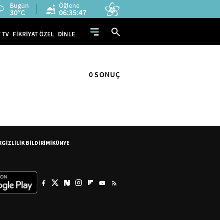
Bugün
Öğlene
30°C
06:35:46
 TV
FİKRİYAT ÖZEL
DİNLE
0 SONUÇ
R
GİZLİLİK BİLDİRİMİ
KÜNYE