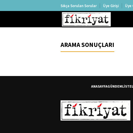
Sıkça Sorulan Sorular
Üye Girişi
Üye 
ARAMA SONUÇLARI
ANASAYFA
GÜNDEM
LİSTE