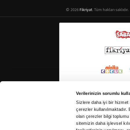
2026
Fikriyat
. Tüm hakları saklıdır.
Verilerinizin sorumlu kull
Sizlere daha iyi bir hizmet
çerezler kullanılmaktadır. B
olan çerezler bilgi toplumu
sitemizin daha işlevsel kıl