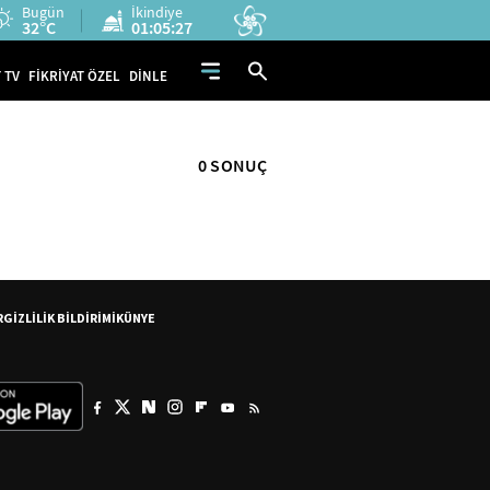
Bugün
İkindiye
32°C
01:05:27
 TV
FİKRİYAT ÖZEL
DİNLE
0 SONUÇ
R
GİZLİLİK BİLDİRİMİ
KÜNYE