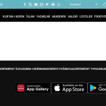
Ol
KUR'AN-I KERİM
İSLAM
YAZARLAR
AKADEMİK
GALERİ
LİSTELER
FİKRİYAT
LER
FİKRİYAT ÖZEL
KURAN-I KERİM
AKADEMİK
FOTOĞRAF
GALERİ
FİKRİYAT TV
YAZARLA