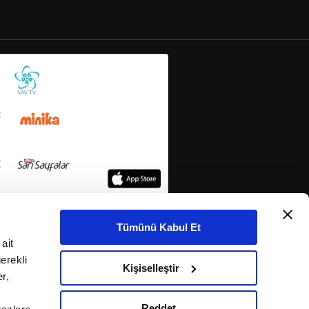
Tümünü Kabul Et
ait
erekli
Kişiselleştir
r,
Reddet