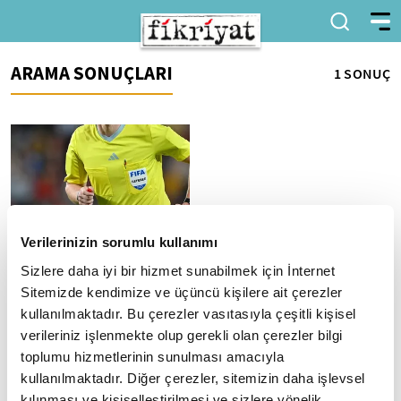
ARAMA SONUÇLARI
1 SONUÇ
Verilerinizin sorumlu kullanımı
TFF, 2026 yılında FIFA
Sizlere daha iyi bir hizmet sunabilmek için İnternet
kokartı takacak hakemleri
Sitemizde kendimize ve üçüncü kişilere ait çerezler
belirledi
kullanılmaktadır. Bu çerezler vasıtasıyla çeşitli kişisel
Türkiye Futbol Federasyonu
verileriniz işlenmekte olup gerekli olan çerezler bilgi
(TFF), 2026 yılında FIFA kokartı
takacak hakemleri belirledi.
toplumu hizmetlerinin sunulması amacıyla
kullanılmaktadır. Diğer çerezler, sitemizin daha işlevsel
kılınması ve kişiselleştirilmesi ve sizlere yönelik