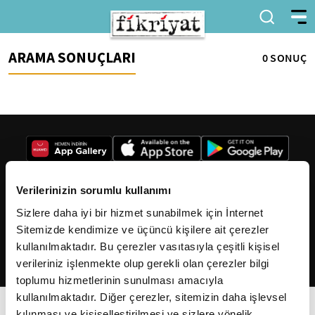
ARAMA SONUÇLARI
0 SONUÇ
Verilerinizin sorumlu kullanımı
Sizlere daha iyi bir hizmet sunabilmek için İnternet
2026
Fikriyat
. Tüm hakları saklıdır.
Sitemizde kendimize ve üçüncü kişilere ait çerezler
kullanılmaktadır. Bu çerezler vasıtasıyla çeşitli kişisel
verileriniz işlenmekte olup gerekli olan çerezler bilgi
toplumu hizmetlerinin sunulması amacıyla
kullanılmaktadır. Diğer çerezler, sitemizin daha işlevsel
kılınması ve kişiselleştirilmesi ve sizlere yönelik