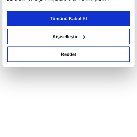
reklam/pazarlama faaliyetlerinin yapılması, amaçlarıyla
sınırlı olarak açık rızanız dahilinde kullanılacaktır.
Tümünü Kabul Et
Çerezlere ilişkin tercihlerinizi çerez paneli vasıtasıyla
belirleyebilirsiniz. Çerezlere ilişkin detaylı bilgi için
Ayarlar butonuna tıklayabilir,
Çerez Bilgilendirme
Kişiselleştir
Metnimizi ziyaret edebilirsiniz.
6698 sayılı Kişisel Verilerin Korunması Kanunu uyarınca
Reddet
hazırlanmış olan İnternet Sitesi Aydınlatma Metnimizi
okumak ve sitemizi ziyaretiniz kapsamında
gerçekleştirilen veri işleme faaliyetleri ile ilgili daha
detaylı bilgi almak için lütfen
tıklayınız.