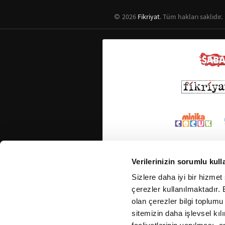
2026
Fikriyat
. Tüm hakları saklıdır.
Verilerinizin sorumlu kull
Sizlere daha iyi bir hizmet
çerezler kullanılmaktadır. B
olan çerezler bilgi toplumu
sitemizin daha işlevsel kıl