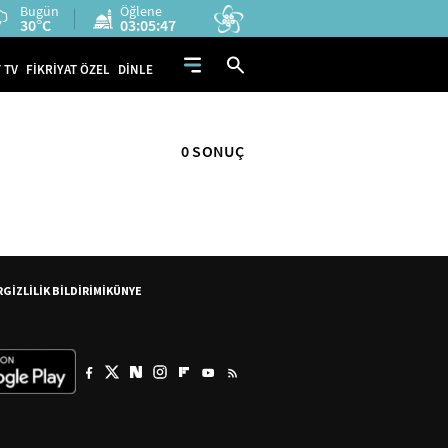
Bugün
Öğlene
30°C
03:05:47
 TV
FİKRİYAT ÖZEL
DİNLE
0 SONUÇ
R
GİZLİLİK BİLDİRİMİ
KÜNYE