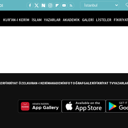
Ol
KUR'AN-I KERİM
İSLAM
YAZARLAR
AKADEMİK
GALERİ
LİSTELER
FİKRİYAT
LER
FİKRİYAT ÖZEL
KURAN-I KERİM
AKADEMİK
FOTOĞRAF
GALERİ
FİKRİYAT TV
YAZARLA