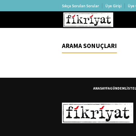
Sıkça Sorulan Sorular
Üye Girişi
Üye 
ARAMA SONUÇLARI
ANASAYFA
GÜNDEM
LİSTE