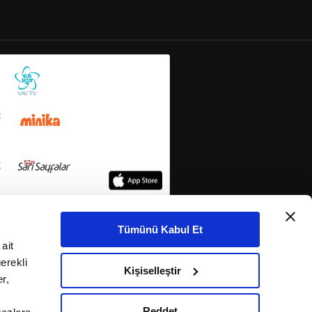
Tümünü Kabul Et
ait
erekli
Kişiselleştir
r,
Reddet