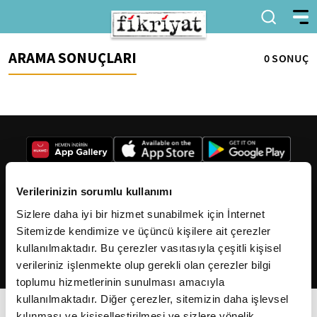
ARAMA SONUÇLARI
0 SONUÇ
Verilerinizin sorumlu kullanımı
Sizlere daha iyi bir hizmet sunabilmek için İnternet
2026
Fikriyat
. Tüm hakları saklıdır.
Sitemizde kendimize ve üçüncü kişilere ait çerezler
kullanılmaktadır. Bu çerezler vasıtasıyla çeşitli kişisel
verileriniz işlenmekte olup gerekli olan çerezler bilgi
toplumu hizmetlerinin sunulması amacıyla
kullanılmaktadır. Diğer çerezler, sitemizin daha işlevsel
kılınması ve kişiselleştirilmesi ve sizlere yönelik