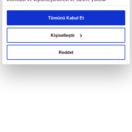
reklam/pazarlama faaliyetlerinin yapılması, amaçlarıyla
sınırlı olarak açık rızanız dahilinde kullanılacaktır.
Tümünü Kabul Et
Çerezlere ilişkin tercihlerinizi çerez paneli vasıtasıyla
belirleyebilirsiniz. Çerezlere ilişkin detaylı bilgi için
Ayarlar butonuna tıklayabilir,
Çerez Bilgilendirme
Kişiselleştir
Metnimizi ziyaret edebilirsiniz.
6698 sayılı Kişisel Verilerin Korunması Kanunu uyarınca
Reddet
hazırlanmış olan İnternet Sitesi Aydınlatma Metnimizi
okumak ve sitemizi ziyaretiniz kapsamında
gerçekleştirilen veri işleme faaliyetleri ile ilgili daha
detaylı bilgi almak için lütfen
tıklayınız.