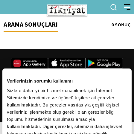
ARAMA SONUÇLARI
0 SONUÇ
Verilerinizin sorumlu kullanımı
Sizlere daha iyi bir hizmet sunabilmek için İnternet
2026
Fikriyat
. Tüm hakları saklıdır.
Sitemizde kendimize ve üçüncü kişilere ait çerezler
kullanılmaktadır. Bu çerezler vasıtasıyla çeşitli kişisel
verileriniz işlenmekte olup gerekli olan çerezler bilgi
toplumu hizmetlerinin sunulması amacıyla
kullanılmaktadır. Diğer çerezler, sitemizin daha işlevsel
kılınması ve kişiselleştirilmesi ve sizlere yönelik