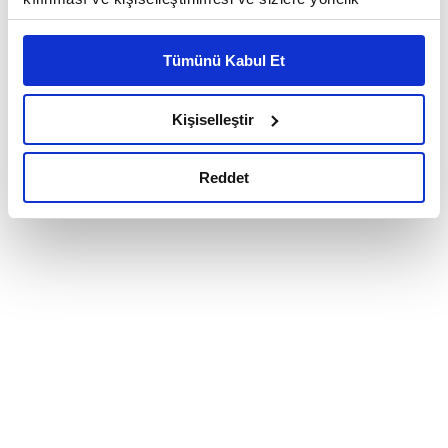
reklam/pazarlama faaliyetlerinin yapılması, amaçlarıyla
sınırlı olarak açık rızanız dahilinde kullanılacaktır.
Tümünü Kabul Et
Çerezlere ilişkin tercihlerinizi çerez paneli vasıtasıyla
belirleyebilirsiniz. Çerezlere ilişkin detaylı bilgi için
Ayarlar butonuna tıklayabilir,
Çerez Bilgilendirme
Kişiselleştir
Metnimizi ziyaret edebilirsiniz.
6698 sayılı Kişisel Verilerin Korunması Kanunu uyarınca
Reddet
hazırlanmış olan İnternet Sitesi Aydınlatma Metnimizi
okumak ve sitemizi ziyaretiniz kapsamında
gerçekleştirilen veri işleme faaliyetleri ile ilgili daha
detaylı bilgi almak için lütfen
tıklayınız.