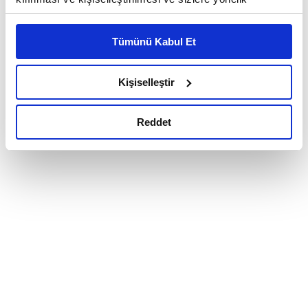
reklam/pazarlama faaliyetlerinin yapılması, amaçlarıyla
sınırlı olarak açık rızanız dahilinde kullanılacaktır.
Tümünü Kabul Et
Çerezlere ilişkin tercihlerinizi çerez paneli vasıtasıyla
belirleyebilirsiniz. Çerezlere ilişkin detaylı bilgi için
Ayarlar butonuna tıklayabilir,
Çerez Bilgilendirme
Kişiselleştir
Metnimizi ziyaret edebilirsiniz.
6698 sayılı Kişisel Verilerin Korunması Kanunu uyarınca
Reddet
hazırlanmış olan İnternet Sitesi Aydınlatma Metnimizi
okumak ve sitemizi ziyaretiniz kapsamında
gerçekleştirilen veri işleme faaliyetleri ile ilgili daha
detaylı bilgi almak için lütfen
tıklayınız.