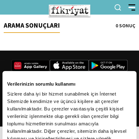
ARAMA SONUÇLARI
0 SONUÇ
Verilerinizin sorumlu kullanımı
Sizlere daha iyi bir hizmet sunabilmek için İnternet
2026
Fikriyat
. Tüm hakları saklıdır.
Sitemizde kendimize ve üçüncü kişilere ait çerezler
kullanılmaktadır. Bu çerezler vasıtasıyla çeşitli kişisel
verileriniz işlenmekte olup gerekli olan çerezler bilgi
toplumu hizmetlerinin sunulması amacıyla
kullanılmaktadır. Diğer çerezler, sitemizin daha işlevsel
kılınması ve kişiselleştirilmesi ve sizlere yönelik