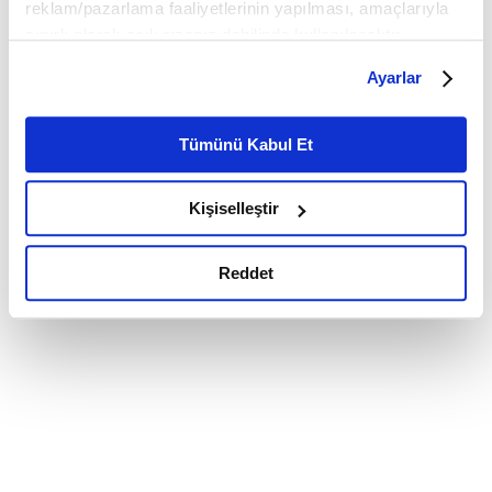
reklam/pazarlama faaliyetlerinin yapılması, amaçlarıyla
sınırlı olarak açık rızanız dahilinde kullanılacaktır.
Çerezlere ilişkin tercihlerinizi çerez paneli vasıtasıyla
Ayarlar
belirleyebilirsiniz. Çerezlere ilişkin detaylı bilgi için
Ayarlar butonuna tıklayabilir,
Çerez Bilgilendirme
Metnimizi ziyaret edebilirsiniz.
Tümünü Kabul Et
6698 sayılı Kişisel Verilerin Korunması Kanunu uyarınca
hazırlanmış olan İnternet Sitesi Aydınlatma Metnimizi
Kişiselleştir
okumak ve sitemizi ziyaretiniz kapsamında
gerçekleştirilen veri işleme faaliyetleri ile ilgili daha
detaylı bilgi almak için lütfen
tıklayınız.
Reddet