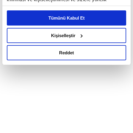
reklam/pazarlama faaliyetlerinin yapılması, amaçlarıyla
sınırlı olarak açık rızanız dahilinde kullanılacaktır.
Tümünü Kabul Et
Çerezlere ilişkin tercihlerinizi çerez paneli vasıtasıyla
belirleyebilirsiniz. Çerezlere ilişkin detaylı bilgi için
Ayarlar butonuna tıklayabilir,
Çerez Bilgilendirme
Kişiselleştir
Metnimizi ziyaret edebilirsiniz.
6698 sayılı Kişisel Verilerin Korunması Kanunu uyarınca
Reddet
hazırlanmış olan İnternet Sitesi Aydınlatma Metnimizi
okumak ve sitemizi ziyaretiniz kapsamında
gerçekleştirilen veri işleme faaliyetleri ile ilgili daha
detaylı bilgi almak için lütfen
tıklayınız.