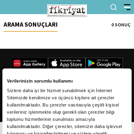
ARAMA SONUÇLARI
0 SONUÇ
Verilerinizin sorumlu kullanımı
Sizlere daha iyi bir hizmet sunabilmek için İnternet
2026
Fikriyat
. Tüm hakları saklıdır.
Sitemizde kendimize ve üçüncü kişilere ait çerezler
kullanılmaktadır. Bu çerezler vasıtasıyla çeşitli kişisel
verileriniz işlenmekte olup gerekli olan çerezler bilgi
toplumu hizmetlerinin sunulması amacıyla
kullanılmaktadır. Diğer çerezler, sitemizin daha işlevsel
kılınması ve kişiselleştirilmesi ve sizlere yönelik