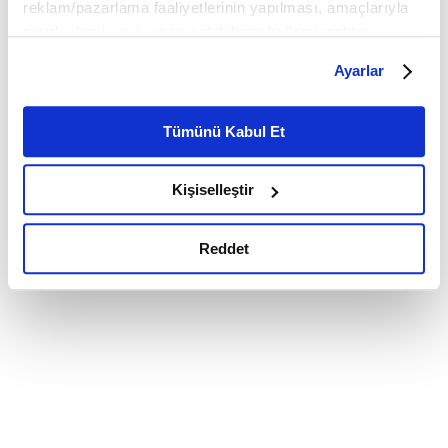
reklam/pazarlama faaliyetlerinin yapılması, amaçlarıyla
sınırlı olarak açık rızanız dahilinde kullanılacaktır.
Çerezlere ilişkin tercihlerinizi çerez paneli vasıtasıyla
Ayarlar
belirleyebilirsiniz. Çerezlere ilişkin detaylı bilgi için
Ayarlar butonuna tıklayabilir,
Çerez Bilgilendirme
Metnimizi ziyaret edebilirsiniz.
Tümünü Kabul Et
6698 sayılı Kişisel Verilerin Korunması Kanunu uyarınca
hazırlanmış olan İnternet Sitesi Aydınlatma Metnimizi
Kişiselleştir
okumak ve sitemizi ziyaretiniz kapsamında
gerçekleştirilen veri işleme faaliyetleri ile ilgili daha
detaylı bilgi almak için lütfen
tıklayınız.
Reddet