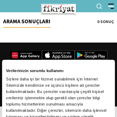
ARAMA SONUÇLARI
0 SONUÇ
Verilerinizin sorumlu kullanımı
Sizlere daha iyi bir hizmet sunabilmek için İnternet
2026
Fikriyat
. Tüm hakları saklıdır.
Sitemizde kendimize ve üçüncü kişilere ait çerezler
kullanılmaktadır. Bu çerezler vasıtasıyla çeşitli kişisel
verileriniz işlenmekte olup gerekli olan çerezler bilgi
toplumu hizmetlerinin sunulması amacıyla
kullanılmaktadır. Diğer çerezler, sitemizin daha işlevsel
kılınması ve kişiselleştirilmesi ve sizlere yönelik