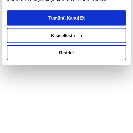
reklam/pazarlama faaliyetlerinin yapılması, amaçlarıyla
sınırlı olarak açık rızanız dahilinde kullanılacaktır.
Tümünü Kabul Et
Çerezlere ilişkin tercihlerinizi çerez paneli vasıtasıyla
belirleyebilirsiniz. Çerezlere ilişkin detaylı bilgi için
Ayarlar butonuna tıklayabilir,
Çerez Bilgilendirme
Kişiselleştir
Metnimizi ziyaret edebilirsiniz.
6698 sayılı Kişisel Verilerin Korunması Kanunu uyarınca
Reddet
hazırlanmış olan İnternet Sitesi Aydınlatma Metnimizi
okumak ve sitemizi ziyaretiniz kapsamında
gerçekleştirilen veri işleme faaliyetleri ile ilgili daha
detaylı bilgi almak için lütfen
tıklayınız.