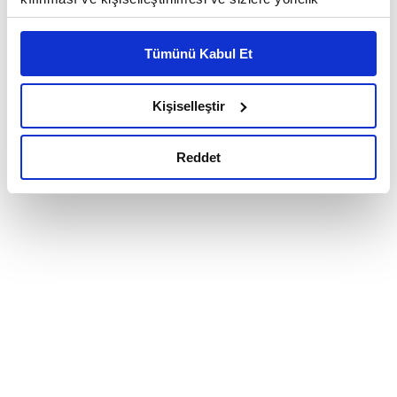
reklam/pazarlama faaliyetlerinin yapılması, amaçlarıyla
sınırlı olarak açık rızanız dahilinde kullanılacaktır.
Tümünü Kabul Et
Çerezlere ilişkin tercihlerinizi çerez paneli vasıtasıyla
belirleyebilirsiniz. Çerezlere ilişkin detaylı bilgi için
Ayarlar butonuna tıklayabilir,
Çerez Bilgilendirme
Kişiselleştir
Metnimizi ziyaret edebilirsiniz.
6698 sayılı Kişisel Verilerin Korunması Kanunu uyarınca
Reddet
hazırlanmış olan İnternet Sitesi Aydınlatma Metnimizi
okumak ve sitemizi ziyaretiniz kapsamında
gerçekleştirilen veri işleme faaliyetleri ile ilgili daha
detaylı bilgi almak için lütfen
tıklayınız.