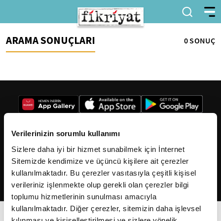
ARAMA SONUÇLARI
0 SONUÇ
Verilerinizin sorumlu kullanımı
Sizlere daha iyi bir hizmet sunabilmek için İnternet
2026
Fikriyat
. Tüm hakları saklıdır.
Sitemizde kendimize ve üçüncü kişilere ait çerezler
kullanılmaktadır. Bu çerezler vasıtasıyla çeşitli kişisel
verileriniz işlenmekte olup gerekli olan çerezler bilgi
toplumu hizmetlerinin sunulması amacıyla
kullanılmaktadır. Diğer çerezler, sitemizin daha işlevsel
kılınması ve kişiselleştirilmesi ve sizlere yönelik