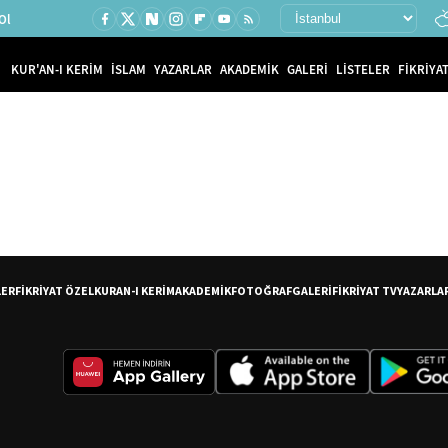
Ol
KUR'AN-I KERİM
İSLAM
YAZARLAR
AKADEMİK
GALERİ
LİSTELER
FİKRİYAT
LER
FİKRİYAT ÖZEL
KURAN-I KERİM
AKADEMİK
FOTOĞRAF
GALERİ
FİKRİYAT TV
YAZARLA