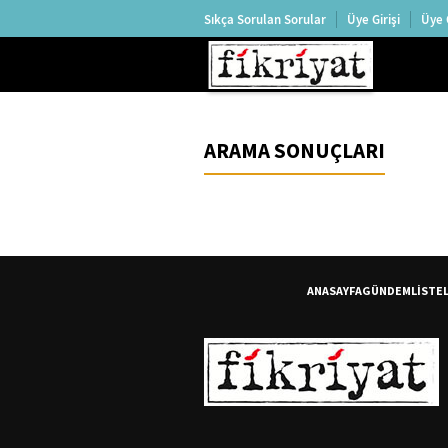
Sıkça Sorulan Sorular
Üye Girişi
Üye 
ARAMA SONUÇLARI
ANASAYFA
GÜNDEM
LİSTE