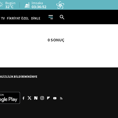
Bugün
İmsaka
32°C
03:36:52
 TV
FİKRİYAT ÖZEL
DİNLE
0 SONUÇ
R
GİZLİLİK BİLDİRİMİ
KÜNYE