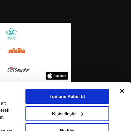
Tümünü Kabul Et
ait
erekli
Kişiselleştir
r,
Reddet