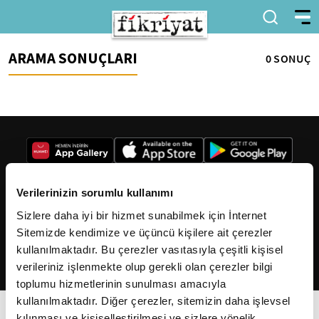
ARAMA SONUÇLARI
0 SONUÇ
Verilerinizin sorumlu kullanımı
Sizlere daha iyi bir hizmet sunabilmek için İnternet
2026
Fikriyat
. Tüm hakları saklıdır.
Sitemizde kendimize ve üçüncü kişilere ait çerezler
kullanılmaktadır. Bu çerezler vasıtasıyla çeşitli kişisel
verileriniz işlenmekte olup gerekli olan çerezler bilgi
toplumu hizmetlerinin sunulması amacıyla
kullanılmaktadır. Diğer çerezler, sitemizin daha işlevsel
kılınması ve kişiselleştirilmesi ve sizlere yönelik