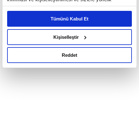
reklam/pazarlama faaliyetlerinin yapılması, amaçlarıyla
sınırlı olarak açık rızanız dahilinde kullanılacaktır.
Tümünü Kabul Et
Çerezlere ilişkin tercihlerinizi çerez paneli vasıtasıyla
belirleyebilirsiniz. Çerezlere ilişkin detaylı bilgi için
Ayarlar butonuna tıklayabilir,
Çerez Bilgilendirme
Kişiselleştir
Metnimizi ziyaret edebilirsiniz.
6698 sayılı Kişisel Verilerin Korunması Kanunu uyarınca
Reddet
hazırlanmış olan İnternet Sitesi Aydınlatma Metnimizi
okumak ve sitemizi ziyaretiniz kapsamında
gerçekleştirilen veri işleme faaliyetleri ile ilgili daha
detaylı bilgi almak için lütfen
tıklayınız.