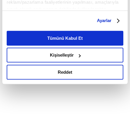
reklam/pazarlama faaliyetlerinin yapılması, amaçlarıyla
sınırlı olarak açık rızanız dahilinde kullanılacaktır.
Çerezlere ilişkin tercihlerinizi çerez paneli vasıtasıyla
Ayarlar
belirleyebilirsiniz. Çerezlere ilişkin detaylı bilgi için
Ayarlar butonuna tıklayabilir,
Çerez Bilgilendirme
Metnimizi ziyaret edebilirsiniz.
Tümünü Kabul Et
6698 sayılı Kişisel Verilerin Korunması Kanunu uyarınca
hazırlanmış olan İnternet Sitesi Aydınlatma Metnimizi
Kişiselleştir
okumak ve sitemizi ziyaretiniz kapsamında
gerçekleştirilen veri işleme faaliyetleri ile ilgili daha
detaylı bilgi almak için lütfen
tıklayınız.
Reddet