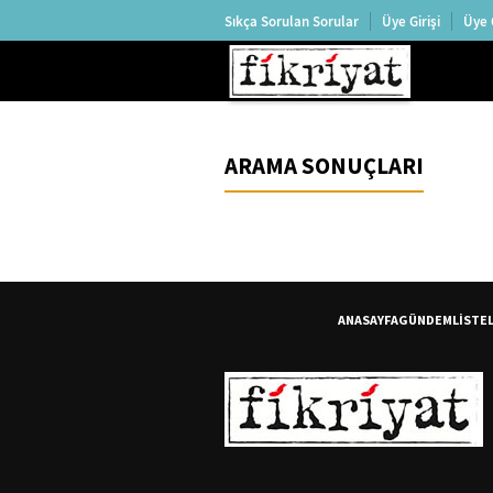
Sıkça Sorulan Sorular
Üye Girişi
Üye 
ARAMA SONUÇLARI
ANASAYFA
GÜNDEM
LİSTE