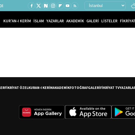
Ol
KUR'AN-I KERİM
İSLAM
YAZARLAR
AKADEMİK
GALERİ
LİSTELER
FİKRİYAT
LER
FİKRİYAT ÖZEL
KURAN-I KERİM
AKADEMİK
FOTOĞRAF
GALERİ
FİKRİYAT TV
YAZARLA