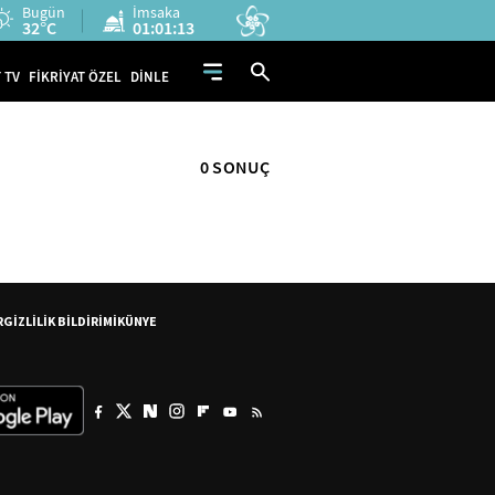
Bugün
İmsaka
32°C
01:01:13
 TV
FİKRİYAT ÖZEL
DİNLE
0 SONUÇ
R
GİZLİLİK BİLDİRİMİ
KÜNYE