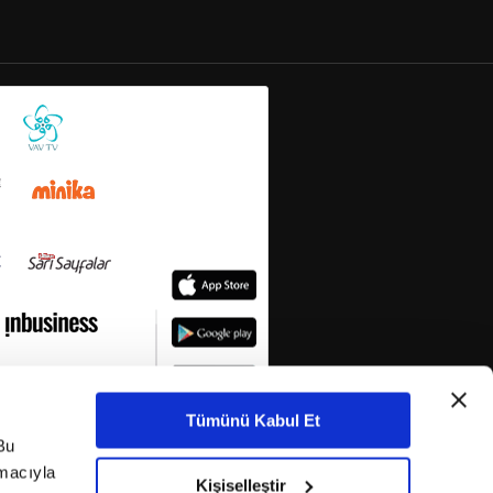
Tümünü Kabul Et
Bu
amacıyla
Kişiselleştir