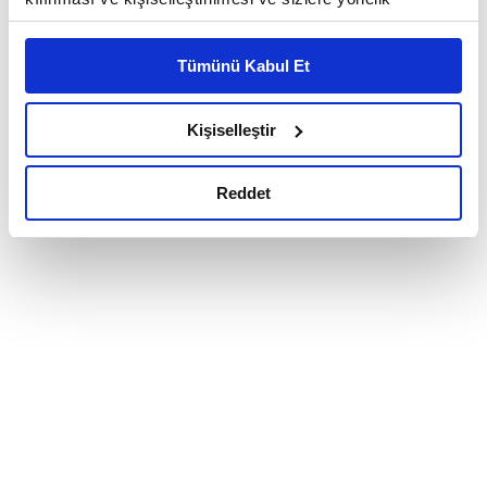
reklam/pazarlama faaliyetlerinin yapılması, amaçlarıyla
sınırlı olarak açık rızanız dahilinde kullanılacaktır.
Tümünü Kabul Et
Çerezlere ilişkin tercihlerinizi çerez paneli vasıtasıyla
belirleyebilirsiniz. Çerezlere ilişkin detaylı bilgi için
Ayarlar butonuna tıklayabilir,
Çerez Bilgilendirme
Kişiselleştir
Metnimizi ziyaret edebilirsiniz.
6698 sayılı Kişisel Verilerin Korunması Kanunu uyarınca
Reddet
hazırlanmış olan İnternet Sitesi Aydınlatma Metnimizi
okumak ve sitemizi ziyaretiniz kapsamında
gerçekleştirilen veri işleme faaliyetleri ile ilgili daha
detaylı bilgi almak için lütfen
tıklayınız.