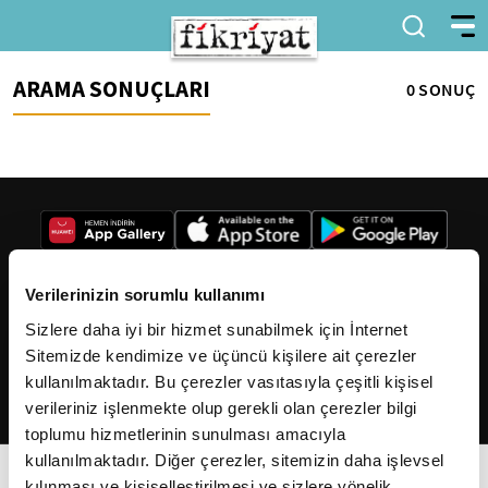
ARAMA SONUÇLARI
0 SONUÇ
Verilerinizin sorumlu kullanımı
Sizlere daha iyi bir hizmet sunabilmek için İnternet
2026
Fikriyat
. Tüm hakları saklıdır.
Sitemizde kendimize ve üçüncü kişilere ait çerezler
kullanılmaktadır. Bu çerezler vasıtasıyla çeşitli kişisel
verileriniz işlenmekte olup gerekli olan çerezler bilgi
toplumu hizmetlerinin sunulması amacıyla
kullanılmaktadır. Diğer çerezler, sitemizin daha işlevsel
kılınması ve kişiselleştirilmesi ve sizlere yönelik