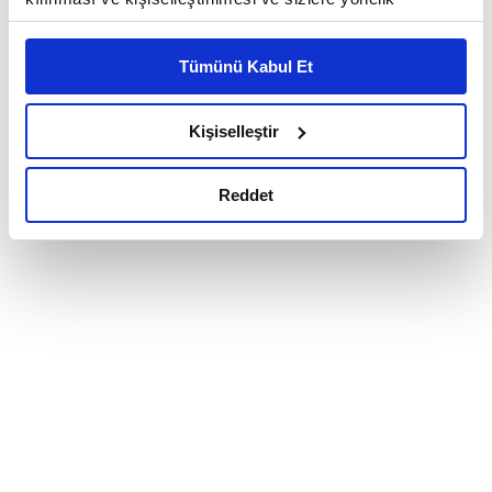
reklam/pazarlama faaliyetlerinin yapılması, amaçlarıyla
sınırlı olarak açık rızanız dahilinde kullanılacaktır.
Tümünü Kabul Et
Çerezlere ilişkin tercihlerinizi çerez paneli vasıtasıyla
belirleyebilirsiniz. Çerezlere ilişkin detaylı bilgi için
Ayarlar butonuna tıklayabilir,
Çerez Bilgilendirme
Kişiselleştir
Metnimizi ziyaret edebilirsiniz.
6698 sayılı Kişisel Verilerin Korunması Kanunu uyarınca
Reddet
hazırlanmış olan İnternet Sitesi Aydınlatma Metnimizi
okumak ve sitemizi ziyaretiniz kapsamında
gerçekleştirilen veri işleme faaliyetleri ile ilgili daha
detaylı bilgi almak için lütfen
tıklayınız.