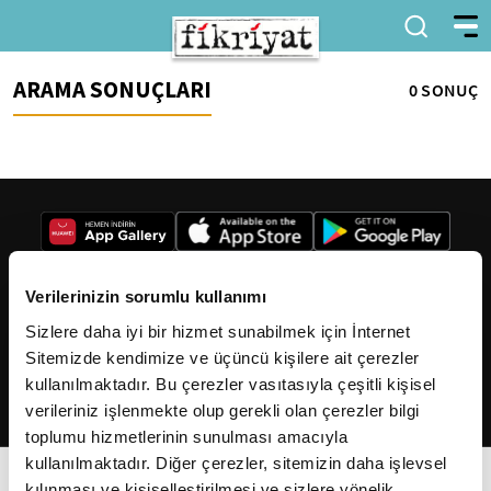
ARAMA SONUÇLARI
0 SONUÇ
Verilerinizin sorumlu kullanımı
Sizlere daha iyi bir hizmet sunabilmek için İnternet
2026
Fikriyat
. Tüm hakları saklıdır.
Sitemizde kendimize ve üçüncü kişilere ait çerezler
kullanılmaktadır. Bu çerezler vasıtasıyla çeşitli kişisel
verileriniz işlenmekte olup gerekli olan çerezler bilgi
toplumu hizmetlerinin sunulması amacıyla
kullanılmaktadır. Diğer çerezler, sitemizin daha işlevsel
kılınması ve kişiselleştirilmesi ve sizlere yönelik