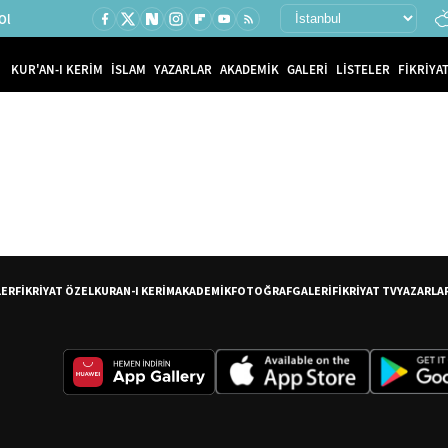
Ol
KUR'AN-I KERİM
İSLAM
YAZARLAR
AKADEMİK
GALERİ
LİSTELER
FİKRİYAT
LER
FİKRİYAT ÖZEL
KURAN-I KERİM
AKADEMİK
FOTOĞRAF
GALERİ
FİKRİYAT TV
YAZARLA