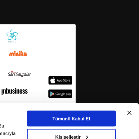
Tümünü Kabul Et
Bu
amacıyla
Kişiselleştir