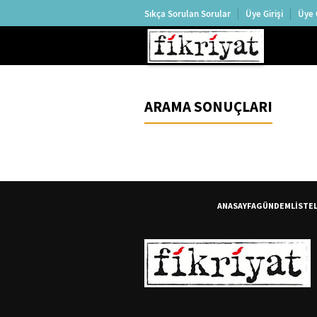
Sıkça Sorulan Sorular
Üye Girişi
Üye 
ARAMA SONUÇLARI
ANASAYFA
GÜNDEM
LİSTE