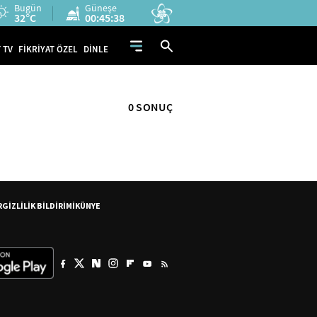
Bugün
Güneşe
32°C
00:45:38
 TV
FİKRİYAT ÖZEL
DİNLE
0 SONUÇ
R
GİZLİLİK BİLDİRİMİ
KÜNYE