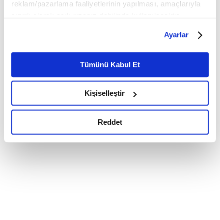
reklam/pazarlama faaliyetlerinin yapılması, amaçlarıyla
sınırlı olarak açık rızanız dahilinde kullanılacaktır.
Çerezlere ilişkin tercihlerinizi çerez paneli vasıtasıyla
Ayarlar
belirleyebilirsiniz. Çerezlere ilişkin detaylı bilgi için
Ayarlar butonuna tıklayabilir,
Çerez Bilgilendirme
Metnimizi ziyaret edebilirsiniz.
Tümünü Kabul Et
6698 sayılı Kişisel Verilerin Korunması Kanunu uyarınca
hazırlanmış olan İnternet Sitesi Aydınlatma Metnimizi
Kişiselleştir
okumak ve sitemizi ziyaretiniz kapsamında
gerçekleştirilen veri işleme faaliyetleri ile ilgili daha
detaylı bilgi almak için lütfen
tıklayınız.
Reddet