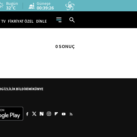
Bugün
Güneşe
32°C
00:39:26
 TV
FİKRİYAT ÖZEL
DİNLE
0 SONUÇ
R
GİZLİLİK BİLDİRİMİ
KÜNYE