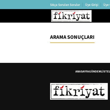
Sıkça Sorulan Sorular
Üye Girişi
Üye 
ARAMA SONUÇLARI
ANASAYFA
GÜNDEM
LİSTE