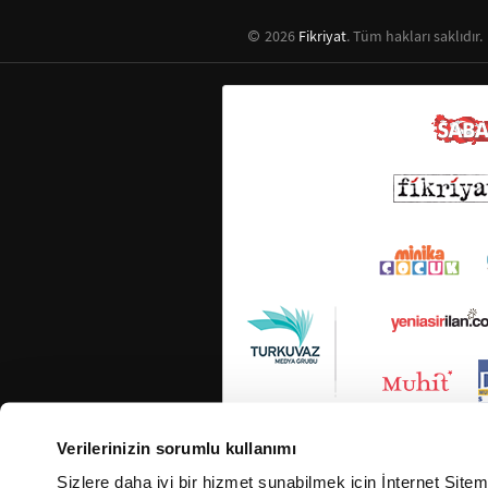
2026
Fikriyat
. Tüm hakları saklıdır.
Verilerinizin sorumlu kullanımı
Sizlere daha iyi bir hizmet sunabilmek için İnternet Site