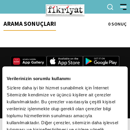
ARAMA SONUÇLARI
0 SONUÇ
Verilerinizin sorumlu kullanımı
Sizlere daha iyi bir hizmet sunabilmek için İnternet
2026
Fikriyat
. Tüm hakları saklıdır.
Sitemizde kendimize ve üçüncü kişilere ait çerezler
kullanılmaktadır. Bu çerezler vasıtasıyla çeşitli kişisel
verileriniz işlenmekte olup gerekli olan çerezler bilgi
toplumu hizmetlerinin sunulması amacıyla
kullanılmaktadır. Diğer çerezler, sitemizin daha işlevsel
kılınması ve kişiselleştirilmesi ve sizlere yönelik