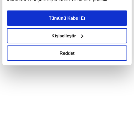
reklam/pazarlama faaliyetlerinin yapılması, amaçlarıyla
sınırlı olarak açık rızanız dahilinde kullanılacaktır.
Tümünü Kabul Et
Çerezlere ilişkin tercihlerinizi çerez paneli vasıtasıyla
belirleyebilirsiniz. Çerezlere ilişkin detaylı bilgi için
Ayarlar butonuna tıklayabilir,
Çerez Bilgilendirme
Kişiselleştir
Metnimizi ziyaret edebilirsiniz.
6698 sayılı Kişisel Verilerin Korunması Kanunu uyarınca
Reddet
hazırlanmış olan İnternet Sitesi Aydınlatma Metnimizi
okumak ve sitemizi ziyaretiniz kapsamında
gerçekleştirilen veri işleme faaliyetleri ile ilgili daha
detaylı bilgi almak için lütfen
tıklayınız.