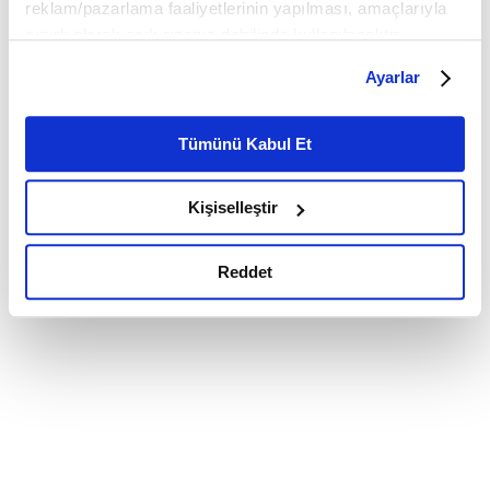
reklam/pazarlama faaliyetlerinin yapılması, amaçlarıyla
sınırlı olarak açık rızanız dahilinde kullanılacaktır.
Çerezlere ilişkin tercihlerinizi çerez paneli vasıtasıyla
Ayarlar
belirleyebilirsiniz. Çerezlere ilişkin detaylı bilgi için
Ayarlar butonuna tıklayabilir,
Çerez Bilgilendirme
Metnimizi ziyaret edebilirsiniz.
Tümünü Kabul Et
6698 sayılı Kişisel Verilerin Korunması Kanunu uyarınca
hazırlanmış olan İnternet Sitesi Aydınlatma Metnimizi
Kişiselleştir
okumak ve sitemizi ziyaretiniz kapsamında
gerçekleştirilen veri işleme faaliyetleri ile ilgili daha
detaylı bilgi almak için lütfen
tıklayınız.
Reddet