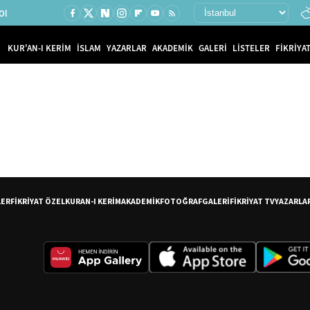
Ol
KUR'AN-I KERİM
İSLAM
YAZARLAR
AKADEMİK
GALERİ
LİSTELER
FİKRİYAT
LER
FİKRİYAT ÖZEL
KURAN-I KERİM
AKADEMİK
FOTOĞRAF
GALERİ
FİKRİYAT TV
YAZARLA