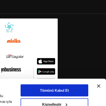
Tümünü Kabul Et
Bu
amacıyla
Kişiselleştir