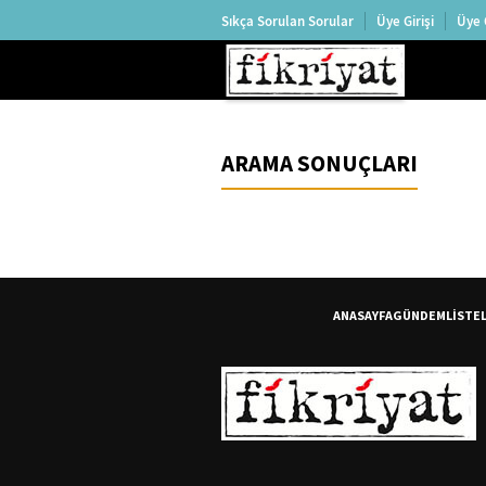
Sıkça Sorulan Sorular
Üye Girişi
Üye 
ARAMA SONUÇLARI
ANASAYFA
GÜNDEM
LİSTE