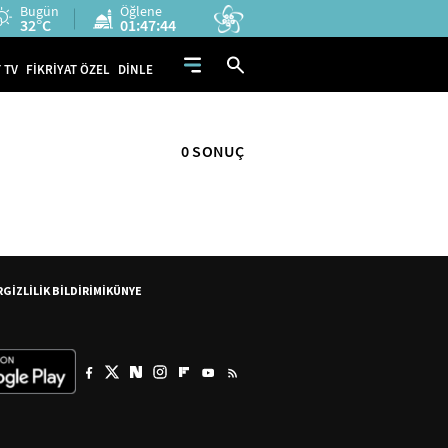
Bugün
Öğlene
32°C
01:47:43
 TV
FİKRİYAT ÖZEL
DİNLE
0 SONUÇ
R
GİZLİLİK BİLDİRİMİ
KÜNYE