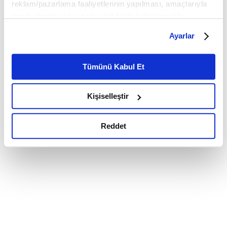
reklam/pazarlama faaliyetlerinin yapılması, amaçlarıyla
sınırlı olarak açık rızanız dahilinde kullanılacaktır.
Çerezlere ilişkin tercihlerinizi çerez paneli vasıtasıyla
Ayarlar
belirleyebilirsiniz. Çerezlere ilişkin detaylı bilgi için
Ayarlar butonuna tıklayabilir,
Çerez Bilgilendirme
Metnimizi ziyaret edebilirsiniz.
Tümünü Kabul Et
6698 sayılı Kişisel Verilerin Korunması Kanunu uyarınca
hazırlanmış olan İnternet Sitesi Aydınlatma Metnimizi
Kişiselleştir
okumak ve sitemizi ziyaretiniz kapsamında
gerçekleştirilen veri işleme faaliyetleri ile ilgili daha
detaylı bilgi almak için lütfen
tıklayınız.
Reddet