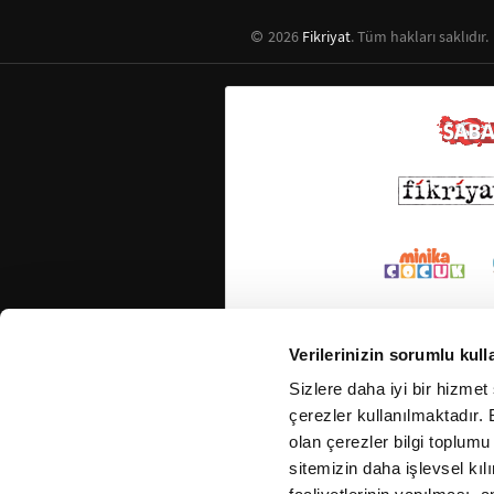
2026
Fikriyat
. Tüm hakları saklıdır.
Verilerinizin sorumlu kull
Sizlere daha iyi bir hizmet
çerezler kullanılmaktadır. B
olan çerezler bilgi toplumu
sitemizin daha işlevsel kıl