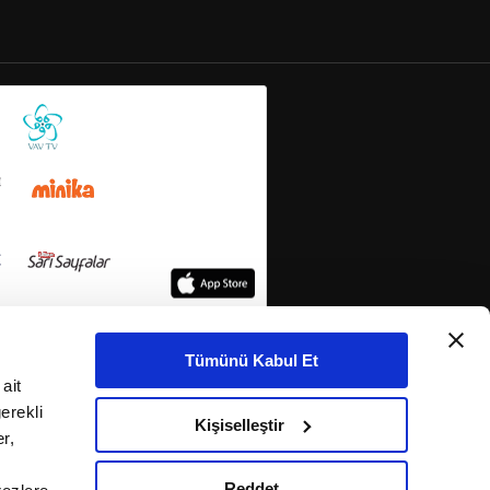
Tümünü Kabul Et
ait
erekli
Kişiselleştir
r,
Reddet