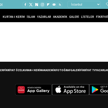
Ol
KUR'AN-I KERİM
İSLAM
YAZARLAR
AKADEMİK
GALERİ
LİSTELER
FİKRİYAT
LER
FİKRİYAT ÖZEL
KURAN-I KERİM
AKADEMİK
FOTOĞRAF
GALERİ
FİKRİYAT TV
YAZARLA