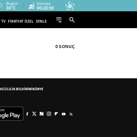
Bugün
Güneşe
30°C
00:28:50
 TV
FİKRİYAT ÖZEL
DİNLE
0 SONUÇ
R
GİZLİLİK BİLDİRİMİ
KÜNYE