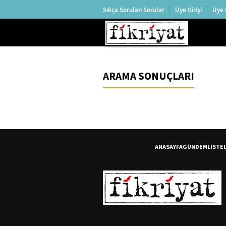
Sıkça Sorulan Sorular
Üye Girişi
Üye 
ARAMA SONUÇLARI
ANASAYFA
GÜNDEM
LİSTE