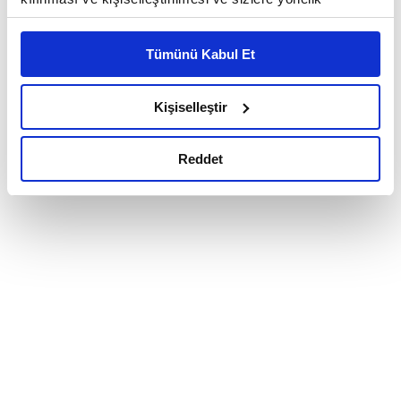
reklam/pazarlama faaliyetlerinin yapılması, amaçlarıyla
sınırlı olarak açık rızanız dahilinde kullanılacaktır.
Tümünü Kabul Et
Çerezlere ilişkin tercihlerinizi çerez paneli vasıtasıyla
belirleyebilirsiniz. Çerezlere ilişkin detaylı bilgi için
Ayarlar butonuna tıklayabilir,
Çerez Bilgilendirme
Kişiselleştir
Metnimizi ziyaret edebilirsiniz.
6698 sayılı Kişisel Verilerin Korunması Kanunu uyarınca
Reddet
hazırlanmış olan İnternet Sitesi Aydınlatma Metnimizi
okumak ve sitemizi ziyaretiniz kapsamında
gerçekleştirilen veri işleme faaliyetleri ile ilgili daha
detaylı bilgi almak için lütfen
tıklayınız.