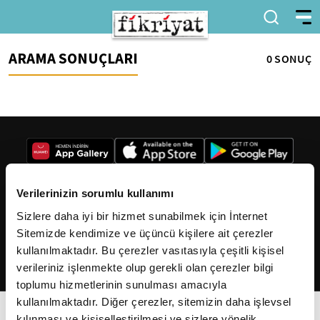
ARAMA SONUÇLARI
0 SONUÇ
Verilerinizin sorumlu kullanımı
Sizlere daha iyi bir hizmet sunabilmek için İnternet
2026
Fikriyat
. Tüm hakları saklıdır.
Sitemizde kendimize ve üçüncü kişilere ait çerezler
kullanılmaktadır. Bu çerezler vasıtasıyla çeşitli kişisel
verileriniz işlenmekte olup gerekli olan çerezler bilgi
toplumu hizmetlerinin sunulması amacıyla
kullanılmaktadır. Diğer çerezler, sitemizin daha işlevsel
kılınması ve kişiselleştirilmesi ve sizlere yönelik