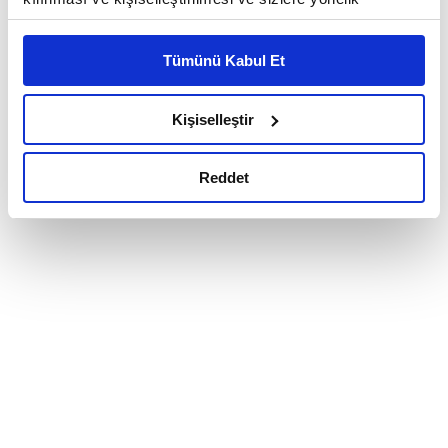
reklam/pazarlama faaliyetlerinin yapılması, amaçlarıyla
sınırlı olarak açık rızanız dahilinde kullanılacaktır.
Tümünü Kabul Et
Çerezlere ilişkin tercihlerinizi çerez paneli vasıtasıyla
belirleyebilirsiniz. Çerezlere ilişkin detaylı bilgi için
Ayarlar butonuna tıklayabilir,
Çerez Bilgilendirme
Kişiselleştir
Metnimizi ziyaret edebilirsiniz.
6698 sayılı Kişisel Verilerin Korunması Kanunu uyarınca
Reddet
hazırlanmış olan İnternet Sitesi Aydınlatma Metnimizi
okumak ve sitemizi ziyaretiniz kapsamında
gerçekleştirilen veri işleme faaliyetleri ile ilgili daha
detaylı bilgi almak için lütfen
tıklayınız.