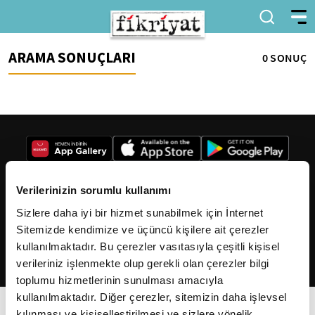
ARAMA SONUÇLARI
0 SONUÇ
Verilerinizin sorumlu kullanımı
Sizlere daha iyi bir hizmet sunabilmek için İnternet
2026
Fikriyat
. Tüm hakları saklıdır.
Sitemizde kendimize ve üçüncü kişilere ait çerezler
kullanılmaktadır. Bu çerezler vasıtasıyla çeşitli kişisel
verileriniz işlenmekte olup gerekli olan çerezler bilgi
toplumu hizmetlerinin sunulması amacıyla
kullanılmaktadır. Diğer çerezler, sitemizin daha işlevsel
kılınması ve kişiselleştirilmesi ve sizlere yönelik