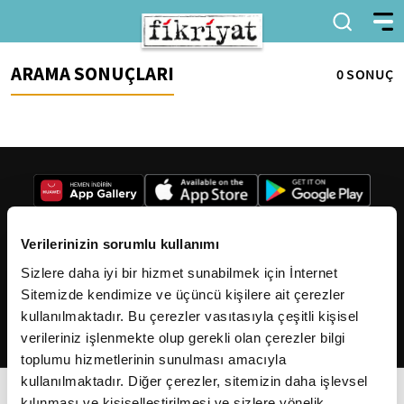
ARAMA SONUÇLARI
0 SONUÇ
Verilerinizin sorumlu kullanımı
Sizlere daha iyi bir hizmet sunabilmek için İnternet
2026
Fikriyat
. Tüm hakları saklıdır.
Sitemizde kendimize ve üçüncü kişilere ait çerezler
kullanılmaktadır. Bu çerezler vasıtasıyla çeşitli kişisel
verileriniz işlenmekte olup gerekli olan çerezler bilgi
toplumu hizmetlerinin sunulması amacıyla
kullanılmaktadır. Diğer çerezler, sitemizin daha işlevsel
kılınması ve kişiselleştirilmesi ve sizlere yönelik