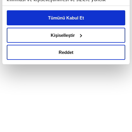
reklam/pazarlama faaliyetlerinin yapılması, amaçlarıyla
sınırlı olarak açık rızanız dahilinde kullanılacaktır.
Tümünü Kabul Et
Çerezlere ilişkin tercihlerinizi çerez paneli vasıtasıyla
belirleyebilirsiniz. Çerezlere ilişkin detaylı bilgi için
Ayarlar butonuna tıklayabilir,
Çerez Bilgilendirme
Kişiselleştir
Metnimizi ziyaret edebilirsiniz.
6698 sayılı Kişisel Verilerin Korunması Kanunu uyarınca
Reddet
hazırlanmış olan İnternet Sitesi Aydınlatma Metnimizi
okumak ve sitemizi ziyaretiniz kapsamında
gerçekleştirilen veri işleme faaliyetleri ile ilgili daha
detaylı bilgi almak için lütfen
tıklayınız.