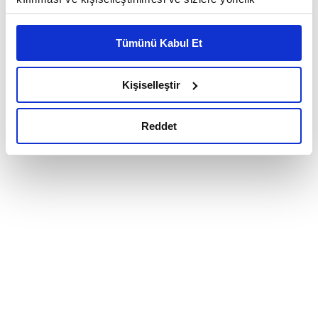
reklam/pazarlama faaliyetlerinin yapılması, amaçlarıyla
sınırlı olarak açık rızanız dahilinde kullanılacaktır.
Tümünü Kabul Et
Çerezlere ilişkin tercihlerinizi çerez paneli vasıtasıyla
belirleyebilirsiniz. Çerezlere ilişkin detaylı bilgi için
Ayarlar butonuna tıklayabilir,
Çerez Bilgilendirme
Kişiselleştir
Metnimizi ziyaret edebilirsiniz.
6698 sayılı Kişisel Verilerin Korunması Kanunu uyarınca
Reddet
hazırlanmış olan İnternet Sitesi Aydınlatma Metnimizi
okumak ve sitemizi ziyaretiniz kapsamında
gerçekleştirilen veri işleme faaliyetleri ile ilgili daha
detaylı bilgi almak için lütfen
tıklayınız.