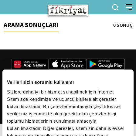
ARAMA SONUÇLARI
0 SONUÇ
Verilerinizin sorumlu kullanımı
Sizlere daha iyi bir hizmet sunabilmek için İnternet
2026
Fikriyat
. Tüm hakları saklıdır.
Sitemizde kendimize ve üçüncü kişilere ait çerezler
kullanılmaktadır. Bu çerezler vasıtasıyla çeşitli kişisel
verileriniz işlenmekte olup gerekli olan çerezler bilgi
toplumu hizmetlerinin sunulması amacıyla
kullanılmaktadır. Diğer çerezler, sitemizin daha işlevsel
kılınması ve kişiselleştirilmesi ve sizlere yönelik