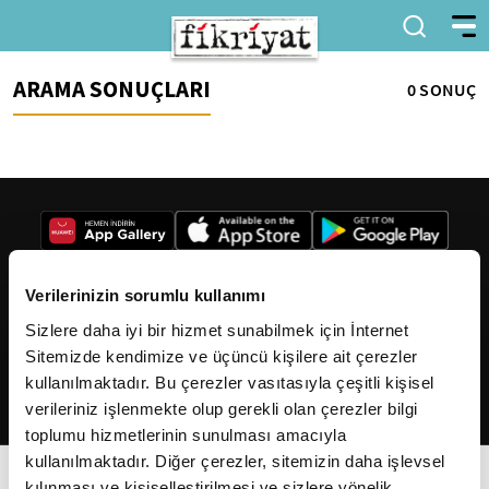
ARAMA SONUÇLARI
0 SONUÇ
Verilerinizin sorumlu kullanımı
Sizlere daha iyi bir hizmet sunabilmek için İnternet
2026
Fikriyat
. Tüm hakları saklıdır.
Sitemizde kendimize ve üçüncü kişilere ait çerezler
kullanılmaktadır. Bu çerezler vasıtasıyla çeşitli kişisel
verileriniz işlenmekte olup gerekli olan çerezler bilgi
toplumu hizmetlerinin sunulması amacıyla
kullanılmaktadır. Diğer çerezler, sitemizin daha işlevsel
kılınması ve kişiselleştirilmesi ve sizlere yönelik