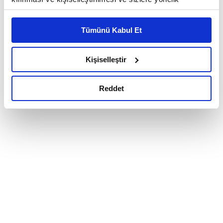
reklam/pazarlama faaliyetlerinin yapılması, amaçlarıyla
sınırlı olarak açık rızanız dahilinde kullanılacaktır.
Tümünü Kabul Et
Çerezlere ilişkin tercihlerinizi çerez paneli vasıtasıyla
belirleyebilirsiniz. Çerezlere ilişkin detaylı bilgi için
Ayarlar butonuna tıklayabilir,
Çerez Bilgilendirme
Kişiselleştir
Metnimizi ziyaret edebilirsiniz.
6698 sayılı Kişisel Verilerin Korunması Kanunu uyarınca
Reddet
hazırlanmış olan İnternet Sitesi Aydınlatma Metnimizi
okumak ve sitemizi ziyaretiniz kapsamında
gerçekleştirilen veri işleme faaliyetleri ile ilgili daha
detaylı bilgi almak için lütfen
tıklayınız.