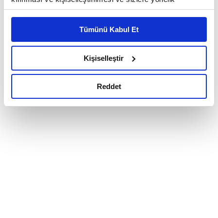
reklam/pazarlama faaliyetlerinin yapılması, amaçlarıyla
sınırlı olarak açık rızanız dahilinde kullanılacaktır.
Tümünü Kabul Et
Çerezlere ilişkin tercihlerinizi çerez paneli vasıtasıyla
belirleyebilirsiniz. Çerezlere ilişkin detaylı bilgi için
Ayarlar butonuna tıklayabilir,
Çerez Bilgilendirme
Kişiselleştir
Metnimizi ziyaret edebilirsiniz.
6698 sayılı Kişisel Verilerin Korunması Kanunu uyarınca
Reddet
hazırlanmış olan İnternet Sitesi Aydınlatma Metnimizi
okumak ve sitemizi ziyaretiniz kapsamında
gerçekleştirilen veri işleme faaliyetleri ile ilgili daha
detaylı bilgi almak için lütfen
tıklayınız.