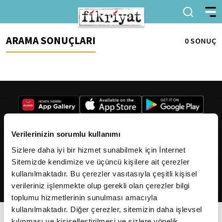
ARAMA SONUÇLARI
0 SONUÇ
Verilerinizin sorumlu kullanımı
Sizlere daha iyi bir hizmet sunabilmek için İnternet
2026
Fikriyat
. Tüm hakları saklıdır.
Sitemizde kendimize ve üçüncü kişilere ait çerezler
kullanılmaktadır. Bu çerezler vasıtasıyla çeşitli kişisel
verileriniz işlenmekte olup gerekli olan çerezler bilgi
toplumu hizmetlerinin sunulması amacıyla
kullanılmaktadır. Diğer çerezler, sitemizin daha işlevsel
kılınması ve kişiselleştirilmesi ve sizlere yönelik