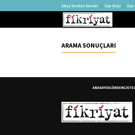
Sıkça Sorulan Sorular
Üye Girişi
Üye 
ARAMA SONUÇLARI
ANASAYFA
GÜNDEM
LİSTE