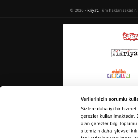
2026
Fikriyat
. Tüm hakları saklıdır.
Verilerinizin sorumlu kull
Sizlere daha iyi bir hizmet
çerezler kullanılmaktadır. B
olan çerezler bilgi toplumu
sitemizin daha işlevsel kıl