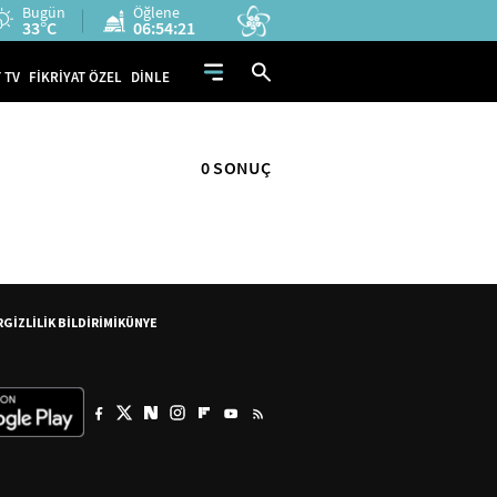
Bugün
Öğlene
33°C
06:54:21
 TV
FİKRİYAT ÖZEL
DİNLE
0 SONUÇ
R
GİZLİLİK BİLDİRİMİ
KÜNYE