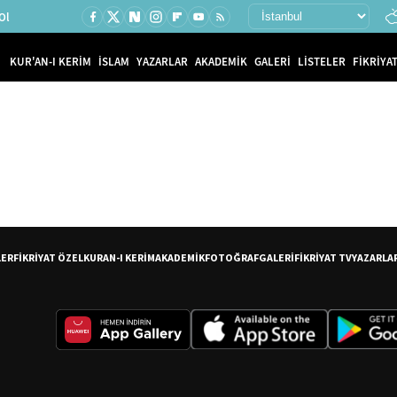
Ol
KUR'AN-I KERİM
İSLAM
YAZARLAR
AKADEMİK
GALERİ
LİSTELER
FİKRİYAT
LER
FİKRİYAT ÖZEL
KURAN-I KERİM
AKADEMİK
FOTOĞRAF
GALERİ
FİKRİYAT TV
YAZARLA