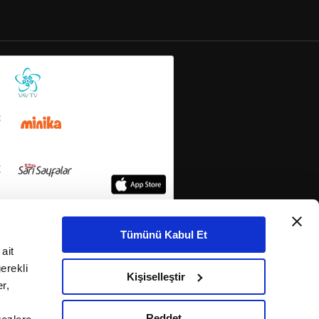
Tümünü Kabul Et
ait
erekli
Kişiselleştir
r,
Reddet